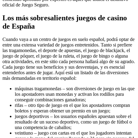
oficial de Juego Seguro.
Los más sobresalientes juegos de casino
de España
Cuando vaya a un centro de juegos en suelo español, podrá optar de
entre una extensa variedad de juegos entretenidos. Tanto si prefiere
las tragamonedas, el deporte de apuestas, el juego de blackjack, el
juego de póquer, el juego de la ruleta, el juego de bingo o alguna
otra actividades, en este sitio cada persona hallará algo de su agrado.
Cada juego tiene sus beneficios y sus desventajas, y es esencial
entenderlos antes de jugar. Aquí está un listado de las diversiones
más demandadas en territorio español:
máquinas tragamonedas – son diversiones de juego en las que
los apostadores usan monedas y activan los rodillos para
conseguir combinaciones ganadoras;
rifas – otro tipo de juego en el que los apostadores compran
boletos y esperan obtener un premio en un juego;
juegos deportivos – los usuarios españoles apuestan sobre el
resultado de un suceso deportivo, como un juego de fútbol o
una competencia de caballos;
veintiuno – juego con cartas en el que los jugadores intentan