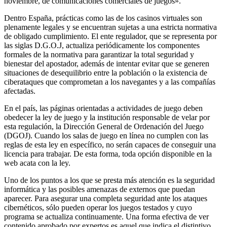
noviembre, de comunicaciones comerciales de juegos».
Dentro España, prácticas como las de los casinos virtuales son
plenamente legales y se encuentran sujetas a una estricta normativa
de obligado cumplimiento. El ente regulador, que se representa por
las siglas D.G.O.J, actualiza periódicamente los componentes
formales de la normativa para garantizar la total seguridad y
bienestar del apostador, además de intentar evitar que se generen
situaciones de desequilibrio entre la población o la existencia de
ciberataques que comprometan a los navegantes y a las compañías
afectadas.
En el país, las páginas orientadas a actividades de juego deben
obedecer la ley de juego y la institución responsable de velar por
esta regulación, la Dirección General de Ordenación del Juego
(DGOJ). Cuando los salas de juego en línea no cumplen con las
reglas de esta ley en específico, no serán capaces de conseguir una
licencia para trabajar. De esta forma, toda opción disponible en la
web acata con la ley.
Uno de los puntos a los que se presta más atención es la seguridad
informática y las posibles amenazas de externos que puedan
aparecer. Para asegurar una completa seguridad ante los ataques
cibernéticos, sólo pueden operar los juegos testados y cuyo
programa se actualiza continuamente. Una forma efectiva de ver
contenido aprobado por expertos es aquel que indica el distintivo