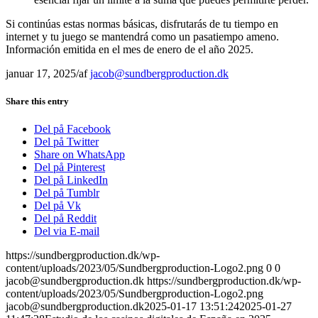
Si continúas estas normas básicas, disfrutarás de tu tiempo en
internet y tu juego se mantendrá como un pasatiempo ameno.
Información emitida en el mes de enero de el año 2025.
januar 17, 2025
/
af
jacob@sundbergproduction.dk
Share this entry
Del på Facebook
Del på Twitter
Share on WhatsApp
Del på Pinterest
Del på LinkedIn
Del på Tumblr
Del på Vk
Del på Reddit
Del via E-mail
https://sundbergproduction.dk/wp-
content/uploads/2023/05/Sundbergproduction-Logo2.png
0
0
jacob@sundbergproduction.dk
https://sundbergproduction.dk/wp-
content/uploads/2023/05/Sundbergproduction-Logo2.png
jacob@sundbergproduction.dk
2025-01-17 13:51:24
2025-01-27