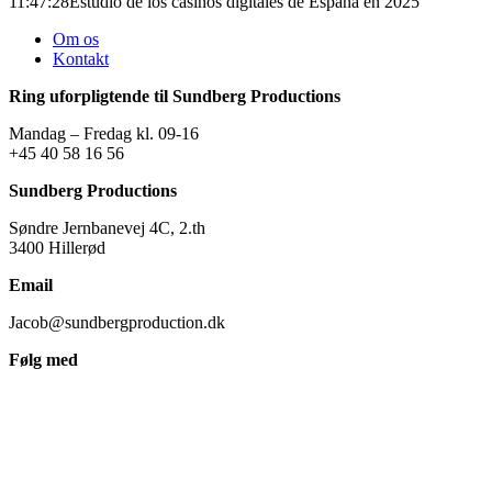
11:47:28
Estudio de los casinos digitales de España en 2025
Om os
Kontakt
Ring uforpligtende til Sundberg Productions
Mandag – Fredag kl. 09-16
+45 40 58 16 56
Sundberg Productions
Søndre Jernbanevej 4C, 2.th
3400 Hillerød
Email
Jacob@sundbergproduction.dk
Følg med