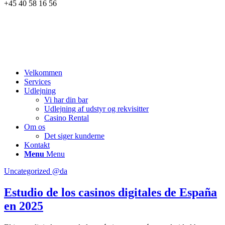
+45 40 58 16 56
Velkommen
Services
Udlejning
Vi har din bar
Udlejning af udstyr og rekvisitter
Casino Rental
Om os
Det siger kunderne
Kontakt
Menu
Menu
Uncategorized @da
Estudio de los casinos digitales de España
en 2025