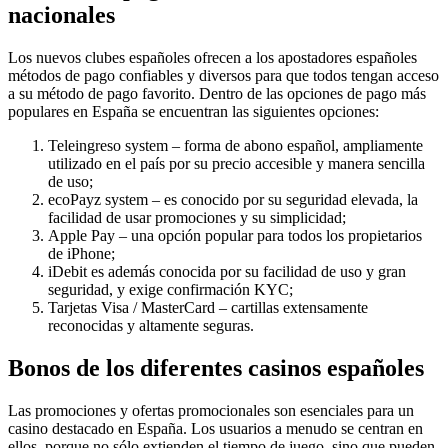
nacionales
Los nuevos clubes españoles ofrecen a los apostadores españoles
métodos de pago confiables y diversos para que todos tengan acceso
a su método de pago favorito. Dentro de las opciones de pago más
populares en España se encuentran las siguientes opciones:
Teleingreso system – forma de abono español, ampliamente
utilizado en el país por su precio accesible y manera sencilla
de uso;
ecoPayz system – es conocido por su seguridad elevada, la
facilidad de usar promociones y su simplicidad;
Apple Pay – una opción popular para todos los propietarios
de iPhone;
iDebit es además conocida por su facilidad de uso y gran
seguridad, y exige confirmación KYC;
Tarjetas Visa / MasterCard – cartillas extensamente
reconocidas y altamente seguras.
Bonos de los diferentes casinos españoles
Las promociones y ofertas promocionales son esenciales para un
casino destacado en España. Los usuarios a menudo se centran en
ellos, porque no sólo extienden el tiempo de juego, sino que pueden