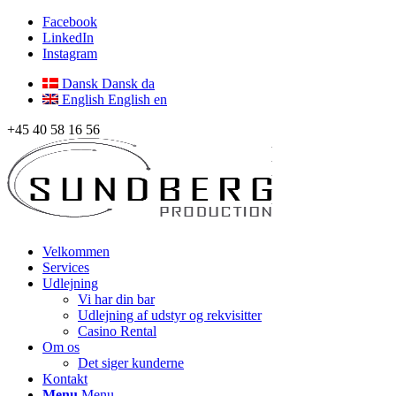
Facebook
LinkedIn
Instagram
Dansk
Dansk
da
English
English
en
+45 40 58 16 56
Velkommen
Services
Udlejning
Vi har din bar
Udlejning af udstyr og rekvisitter
Casino Rental
Om os
Det siger kunderne
Kontakt
Menu
Menu