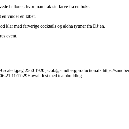
arvede balloner, hvor man trak sin farve fra en boks.
 en vinder en løbet.
stod klar med farverige cocktails og aloha rytmer fra DJ’en.
res event.
9-scaled.jpeg
2560
1920
jacob@sundbergproduction.dk
https://sundb
06-21 11:17:29
Hawaii fest med teambuilding