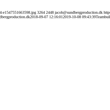
244-e1547551663598.jpg
3264
2448
jacob@sundbergproduction.dk
htt
bergproduction.dk
2018-09-07 12:16:01
2019-10-08 09:43:39
Teambuil