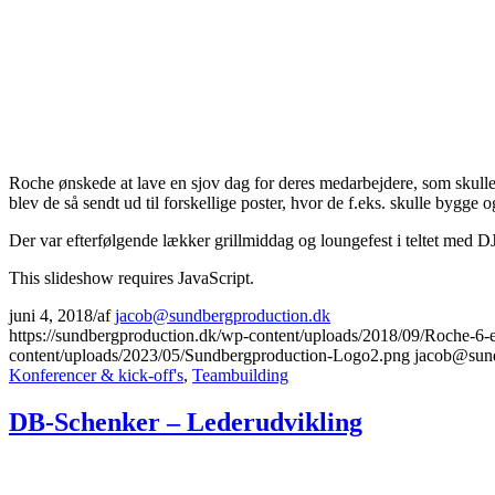
Roche ønskede at lave en sjov dag for deres medarbejdere, som skulle
blev de så sendt ud til forskellige poster, hvor de f.eks. skulle bygge
Der var efterfølgende lækker grillmiddag og loungefest i teltet med DJ
This slideshow requires JavaScript.
juni 4, 2018
/
af
jacob@sundbergproduction.dk
https://sundbergproduction.dk/wp-content/uploads/2018/09/Roche-6
content/uploads/2023/05/Sundbergproduction-Logo2.png
jacob@sund
Konferencer & kick-off's
,
Teambuilding
DB-Schenker – Lederudvikling