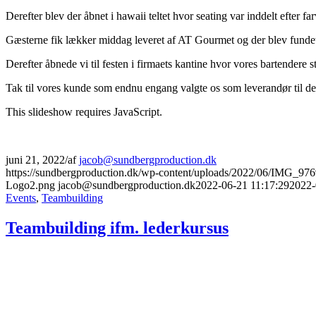
Derefter blev der åbnet i hawaii teltet hvor seating var inddelt efter f
Gæsterne fik lækker middag leveret af AT Gourmet og der blev fundet
Derefter åbnede vi til festen i firmaets kantine hvor vores bartendere 
Tak til vores kunde som endnu engang valgte os som leverandør til de
This slideshow requires JavaScript.
juni 21, 2022
/
af
jacob@sundbergproduction.dk
https://sundbergproduction.dk/wp-content/uploads/2022/06/IMG_976
Logo2.png
jacob@sundbergproduction.dk
2022-06-21 11:17:29
2022-
Events
,
Teambuilding
Teambuilding ifm. lederkursus