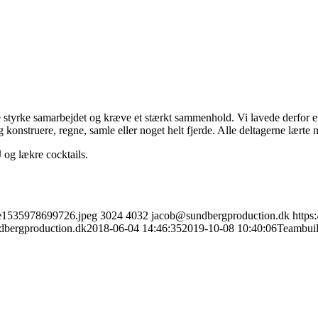
 styrke samarbejdet og kræve et stærkt sammenhold. Vi lavede derfor et 
 og konstruere, regne, samle eller noget helt fjerde. Alle deltagerne lær
 og lækre cocktails.
-e1535978699726.jpeg
3024
4032
jacob@sundbergproduction.dk
https
bergproduction.dk
2018-06-04 14:46:35
2019-10-08 10:40:06
Teambuil