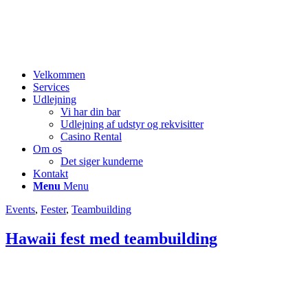
Velkommen
Services
Udlejning
Vi har din bar
Udlejning af udstyr og rekvisitter
Casino Rental
Om os
Det siger kunderne
Kontakt
Menu
Menu
Events
,
Fester
,
Teambuilding
Hawaii fest med teambuilding