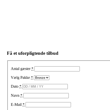
Få et uforpligtende tilbud
Antal gæster
*
Vælg Pakke
*
Dato
*
Navn
*
E-Mail
*